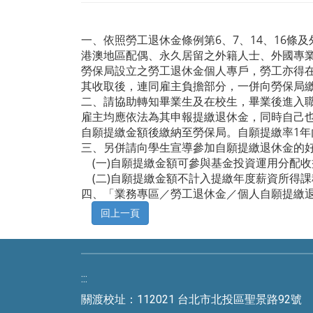
一、依照勞工退休金條例第6、7、14、16條
港澳地區配偶、永久居留之外籍人士、外國專業
勞保局設立之勞工退休金個人專戶，勞工亦得
其收取後，連同雇主負擔部分，一併向勞保局
二、請協助轉知畢業生及在校生，畢業後進入
雇主均應依法為其申報提繳退休金，同時自己
自願提繳金額後繳納至勞保局。自願提繳率1年
三、另併請向學生宣導參加自願提繳退休金的
(一)自願提繳金額可參與基金投資運用分配
(二)自願提繳金額不計入提繳年度薪資所得
四、「業務專區／勞工退休金／個人自願提繳退休金」(http
:::
關渡校址：112021 台北市北投區聖景路92號 