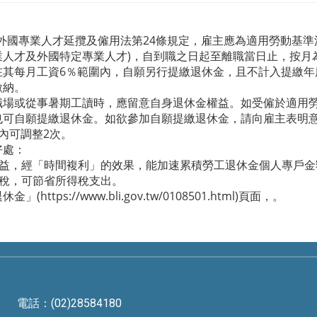
及外國專業人才延攬及僱用法第24條規定，雇主應為適用勞動基準
人才及外國特定專業人才)，自到職之日起至離職當日止，按月
在其每月工資6％範圍內，自願另行提繳退休金，且不計入提繳年
繳納。
職場或從事暑期工讀時，應留意自身退休金權益。如受僱於適用
也可自願提繳退休金。如欲參加自願提繳退休金，請向雇主表明
內可調整2次。
好處：
收益，經「時間複利」的效果，能加速累積勞工退休金個人專戶金
課稅，可節省所得稅支出。
s://www.bli.gov.tw/0108501.html)頁面，。
電話：(02)28584180