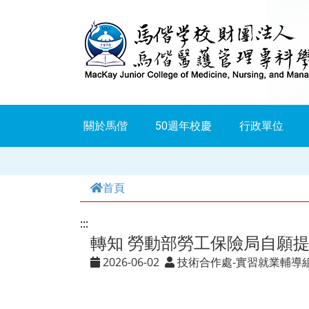
跳
到
主
要
內
關於馬偕
50週年校慶
行政單位
容
首頁
:::
轉知 勞動部勞工保險局自願
2026-06-02
技術合作處-實習就業輔導