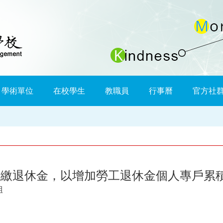
學術單位
在校學生
教職員
行事曆
官方社
提繳退休金，以增加勞工退休金個人專戶累
組