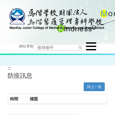
跳
到
主
要
Toggle
內
網站導覽
navigation
容
:::
防疫訊息
回上一頁
時間
標題