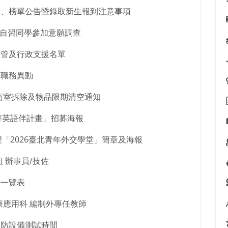
績、榜單公告暨錄取新生報到注意事項
畫晚自習同學參加意願調查
主管及行政支援名單
工職務異動
衛室拆除及物品限期清空通知
「菁英語伴計畫」招募海報
理「2026臺北青年外交學堂」簡章及海報
 辦事員/技佐
課㇐覽表
應用科 編制外專任教師
消防設備測試時間