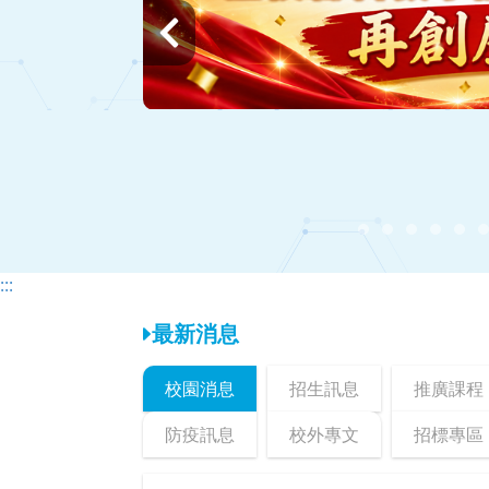
上
一
頁
:::
最新消息
校園消息
招生訊息
推廣課程
防疫訊息
校外專文
招標專區