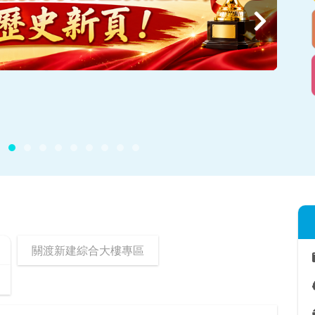
下
一
頁
關渡新建綜合大樓專區