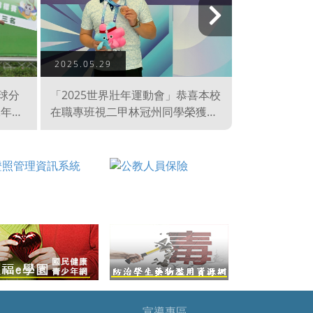
下
一
2025.05.29
2025.04.07
頁
球分
「2025世界壯年運動會」恭喜本校
「114年青
二年六
在職專班視二甲林冠州同學榮獲
年」恭喜本校
第三
「25公尺快射手槍40plus－銅牌」
琳同學榮獲「
宣導專區