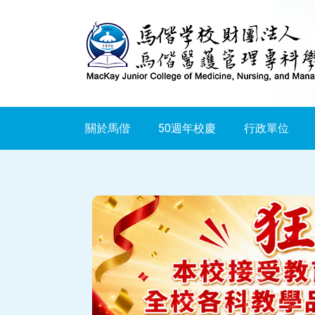
跳
到
主
要
內
關於馬偕
50週年校慶
行政單位
容