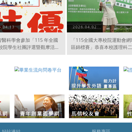
6.04.13
2026.04.02
!智醫科學會參加「115 年全國
「115全國大專校院運動會網
校院學生社團評選暨觀摩活
區錦標賽」恭喜本校護理科
榮獲技專校院「自治性、綜合
班謝昀蓁同學榮獲「個人賽
優獎」、搖音社榮獲技專校院
名」
術性、學藝性佳作獎」。
好站連結
服務專區