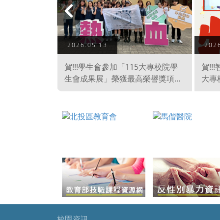
上
一
2026.05.13
202
頁
參加「113
賀!!!學生會參加「115大專校院學
賀!!
社團評選暨觀
生會成果展」榮獲最高榮譽獎項
大專
院「自治性、
「卓越獎」。感謝尤振宇老師指
動」
謝林泳滋老師
導！
性特
「學
校園資訊