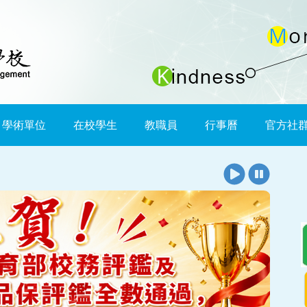
學術單位
在校學生
教職員
行事曆
官方社
播
暫
放
停