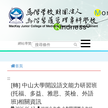
跳
到
主
要
Toggle
內
網站導覽
navigation
容
首頁
:::
[轉] 中山大學開設語文能力研習班
(托福、多益、雅思、英檢、外語
班)相關資訊