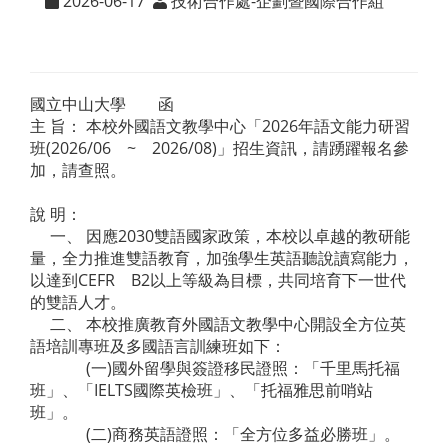
2026-06-17
技術合作處-企劃暨國際合作組
國立中山大學 函
主 旨： 本校外國語文教學中心「2026年語文能力研習
班(2026/06 ~ 2026/08)」招生資訊，請踴躍報名參
加，請查照。
說 明：
一、 因應2030雙語國家政策，本校以卓越的教研能
量，全力推進雙語教育，加強學生英語聽說讀寫能力，
以達到CEFR B2以上等級為目標，共同培育下一世代
的雙語人才。
二、 本校推廣教育外國語文教學中心開設全方位英
語培訓專班及多國語言訓練班如下：
(一)國外留學與簽證移民證照：「千里馬托福
班」、「IELTS國際英檢班」、「托福雅思前哨站
班」。
(二)商務英語證照：「全方位多益必勝班」。