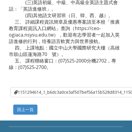
(三)英語初級、中級、中高級全英語主題式會
話：「英語進修班」。
(四)其他語文研習班（日、韓、西、越）。
三、 詳細課程資訊簡章及優惠專案請至本校「推廣
教育課程資訊入口網站」查詢（https://ceo-
ogiaca.nsysu.edu.tw），歡迎有志學習者一起加入英
語進修的行列，培養語言軟實力與世界接軌。
四、 上課地點：國立中山大學國際研究大樓（高雄
市鼓山區蓮海路70 號）。
五、 課程聯絡窗口：(07)525-2000分機2702，專
線：(07)525-2700。
1151294614_1_b6dc3a0ce3af507bef56a15b528d8314_115