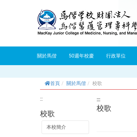
跳
到
主
要
內
關於馬偕
50週年校慶
行政單位
容
首頁
關於馬偕
校歌
:::
:::
校歌
校歌
本校簡介