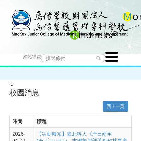
跳
到
主
要
Toggle
內
網站導覽
navigation
容
:::
校園消息
回上一頁
時間
標題
2026-
【活動轉知】臺北科大《汗日雨至
04-07
Misa`oraday．吉娜魯岸部落創作故事劇