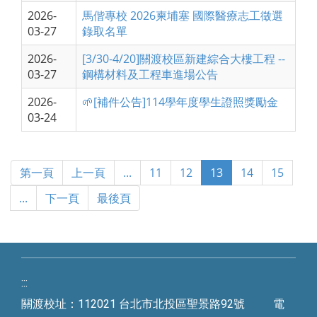
2026-
馬偕專校 2026柬埔塞 國際醫療志工徵選
03-27
錄取名單
2026-
[3/30-4/20]關渡校區新建綜合大樓工程 --
03-27
鋼構材料及工程車進場公告
2026-
🌱[補件公告]114學年度學生證照獎勵金
03-24
第一頁
上一頁
...
11
12
13
14
15
...
下一頁
最後頁
:::
關渡校址：112021 台北市北投區聖景路92號 電