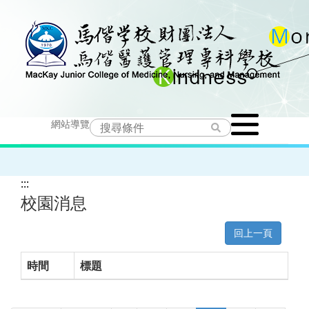
跳
到
主
要
Toggle
內
網站導覽
navigation
容
:::
校園消息
回上一頁
時間
標題