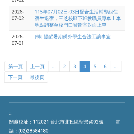
07-02
2026-
115年07月02日-03日配合生活輔導組住
07-02
宿生退宿，三芝校區下班教職員專車上車
地點調整至校門口警衛室對面上車
2026-
[轉] 提醒暑期僑外學生合法工讀事宜
07-01
第一頁
上一頁
...
2
3
4
5
6
...
下一頁
最後頁
:::
關渡校址：112021 台北市北投區聖景路92號 電
話：(02)28584180