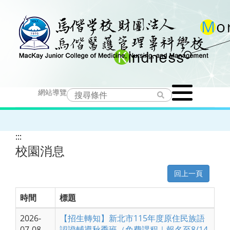
跳
到
主
要
Toggle
內
網站導覽
navigation
容
:::
校園消息
回上一頁
時間
標題
2026-
【招生轉知】新北市115年度原住民族語
07-08
認證輔導秋季班（免費課程｜報名至8/14