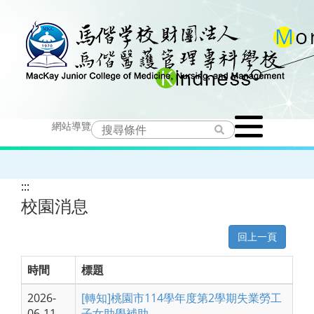
跳
到
主
要
Toggle
內
網站導覽
navigation
容
:::
校園消息
回上一頁
時間
標題
2026-
[轉知]桃園市114學年度第2學期失業勞工
06-11
子女助學補助