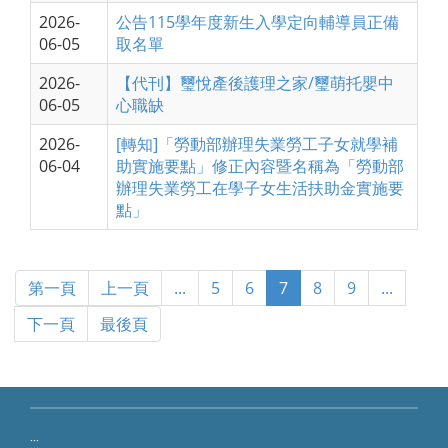
2026-
公告115學年度新生入學定向輔導員正備
06-05
取名單
2026-
【代刊】璽悅產後護理之家/璽萌托嬰中
06-05
心職缺
2026-
[轉知]「勞動部辦理失業勞工子女就學補
06-04
助實施要點」修正內容暨名稱為「勞動部
辦理失業勞工在學子女生活扶助金實施要
點」
第一頁
上一頁
...
5
6
7
8
9
...
下一頁
最後頁
:::