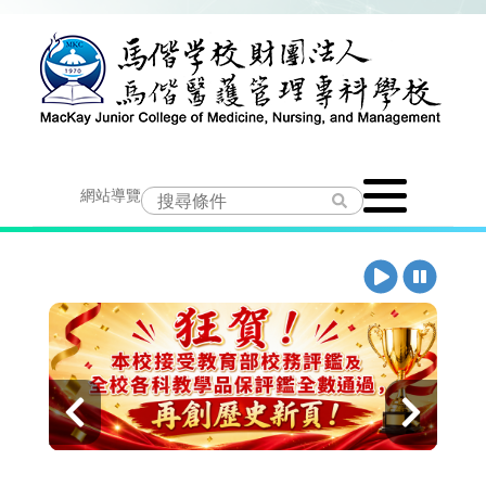
跳
到
主
要
Toggle
內
網站導覽
navigation
容
播
暫
放
停
上
下
一
一