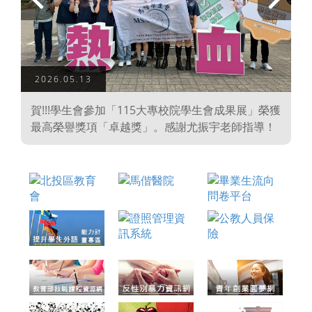
上
下
一
一
頁
頁
2026.05.13
學
賀!!!學生會參加「115大專校院學生會成果展」榮獲
、
最高榮譽獎項「卓越獎」。感謝尤振宇老師指導！