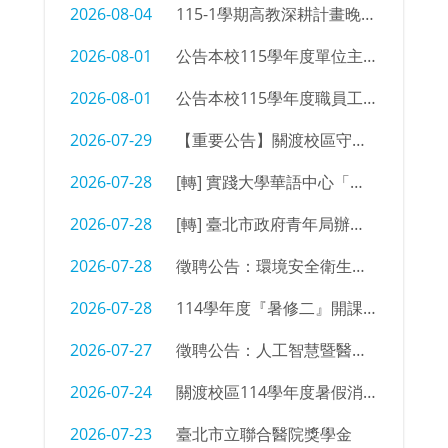
2026-08-04
115-1學期高教深耕計畫晚自習同學參加意願調查
2026-08-01
公告本校115學年度單位主管及行政支援名單
2026-08-01
公告本校115學年度職員工職務異動
2026-07-29
【重要公告】關渡校區守衛室拆除及物品限期清空通知
2026-07-28
[轉] 實踐大學華語中心「菁英語伴計畫」招募海報
2026-07-28
[轉] 臺北市政府青年局辦理「2026臺北青年外交學堂」簡章及海報
2026-07-28
徵聘公告：環境安全衛生組 辦事員/技佐
2026-07-28
114學年度『暑修二』開課㇐覽表
2026-07-27
徵聘公告：人工智慧暨醫療應用科 編制外專任教師
2026-07-24
關渡校區114學年度暑假消防設備測試時間
2026-07-23
臺北市立聯合醫院獎學金