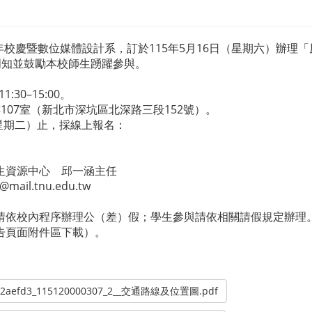
年校慶暨數位媒體設計系，訂於115年5月16日（星期六）辦理
周知並鼓勵本校師生踴躍參與。
30–15:00。
107室（新北市深坑區北深路三段152號）。
（星期二）止，採線上報名：
學生資源中心 邱一涵主任
ail.tnu.edu.tw
，請依校內程序辦理公（差）假；學生參與請依相關請假規定辦理
公告頁面附件區下載）。
1a12aefd3_115120000307_2__交通路線及位置圖.pdf