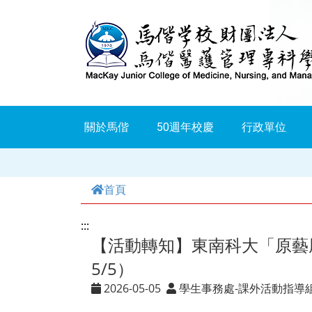
跳
到
主
要
內
關於馬偕
50週年校慶
行政單位
容
首頁
:::
【活動轉知】東南科大「原藝風華、
5/5）
2026-05-05
學生事務處-課外活動指導