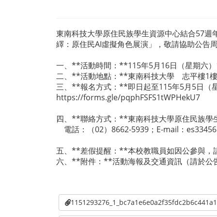
東南科技大學原住民族學生資源中心結合57週
繹：原住民AI虛擬角色展演」，敬請協助公告
一、**活動時間：**115年5月16日（星期六）11:
二、**活動地點：**東南科技大學 志平樓1樓
三、**報名方式：**即日起至115年5月5日
https://forms.gle/pqphFSFS1tWPHekU7
四、**聯絡方式：**東南科技大學原住民族
電話：（02）8662-5939；E-mail：es33456@m
五、**差假提醒：**本校教職員如因公參與
六、**附件：**活動海報及交通資訊（請於
1151293276_1_bc7a1e6e0a2f35fdc2b6c44