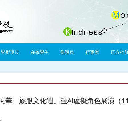
學術單位
在校學生
教職員
行事曆
官方社
族服文化週」暨AI虛擬角色展演（115/5/1
組