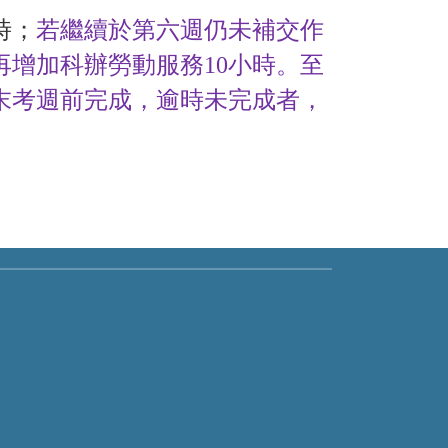
時；
若繼續於第六週仍未補交作
再增加科辦勞動服務
10
小時。至
末考週前完成，逾時未完成者，