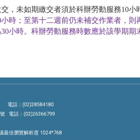
繳交，未如期繳交者須於科辦勞動服務
10
小
0
小時；至第十二週前仍未補交作業者，則
為
30
小時。科辦勞動服務時數應於該學期期
電話：(02)28584180
電話：(02)26366799
rved 建議最佳瀏覽解析度 1024*768