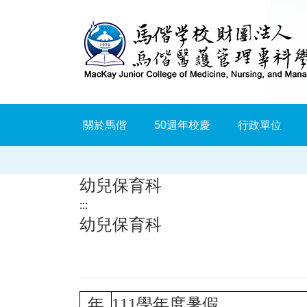
跳
到
主
要
內
關於馬偕
50週年校慶
行政單位
容
幼兒保育科
:::
幼兒保育科
年
111
學年度暑假