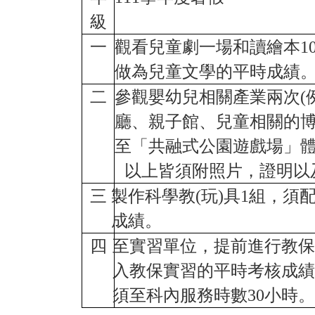
級
一
觀看兒童劇一場和讀繪本
1
做為兒童文學的平時成績
二
參觀嬰幼兒相關產業兩次
(
廳、親子館、兒童相關的
至
「
共融式公園遊戲場
」
以上皆須附照片，證明以
三
製作科學教
(
玩
)
具
1
組，須
成績。
四
至實習單位，提前進行教保
入教保實習的平時考核成績
須至科內服務時數
30
小時。