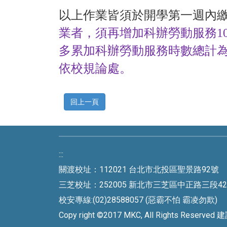
以上作業皆須於開學第一週內
業者，須再增加科辦勞動服務
1
多累加科辦勞動服務時數總計
依校規論處。
回上一頁
:::
關渡校址：112021 台北市北投區聖景路92號 
三芝校址：252005 新北市三芝區中正路三段42號 
校安專線:(02)28588057 (惡霸不怕 霸凌勿欺)
Copy right ©2017 MKC, All Rights Rese