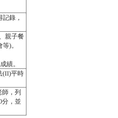
得記錄，
、親子餐
會等
)
。
時成績。
法
(II)
平時
老師，列
0
分，並