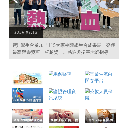
上
下
一
一
頁
頁
2026.05.13
學
賀!!!學生會參加「115大專校院學生會成果展」榮獲
、
最高榮譽獎項「卓越獎」。感謝尤振宇老師指導！