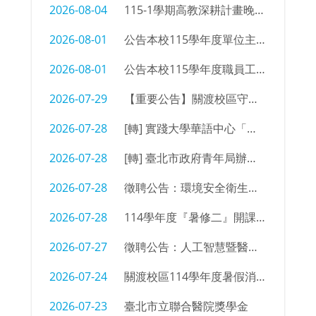
2026-08-04
115-1學期高教深耕計畫晚自習同學參加意願調查
2026-08-01
公告本校115學年度單位主管及行政支援名單
2026-08-01
公告本校115學年度職員工職務異動
2026-07-29
【重要公告】關渡校區守衛室拆除及物品限期清空通知
2026-07-28
[轉] 實踐大學華語中心「菁英語伴計畫」招募海報
2026-07-28
[轉] 臺北市政府青年局辦理「2026臺北青年外交學堂」簡章及海報
2026-07-28
徵聘公告：環境安全衛生組 辦事員/技佐
2026-07-28
114學年度『暑修二』開課㇐覽表
2026-07-27
徵聘公告：人工智慧暨醫療應用科 編制外專任教師
2026-07-24
關渡校區114學年度暑假消防設備測試時間
2026-07-23
臺北市立聯合醫院獎學金