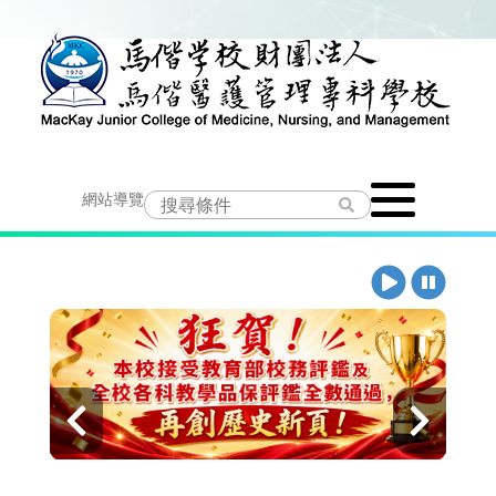
跳
到
主
要
Toggle
內
網站導覽
navigation
容
播
暫
放
停
上
下
一
一