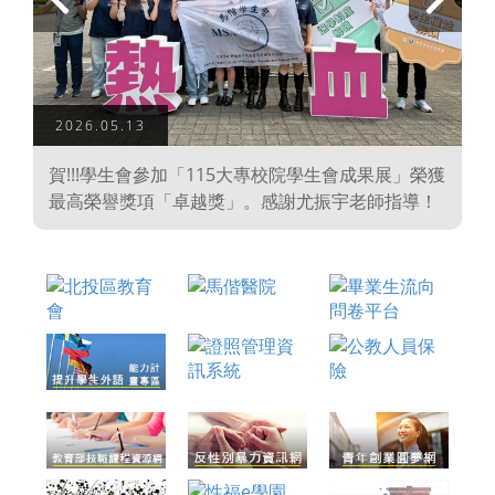
上
下
一
一
頁
頁
2026.05.13
學
賀!!!學生會參加「115大專校院學生會成果展」榮獲
、
最高榮譽獎項「卓越獎」。感謝尤振宇老師指導！