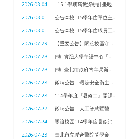
2026-08-04
115-1學期高教深耕計畫晚自習同學參加意願調查
2026-08-01
公告本校115學年度單位主管及行政支援名單
2026-08-01
公告本校115學年度職員工職務異動
2026-07-29
【重要公告】關渡校區守衛室拆除及物品限期清空通知
2026-07-28
[轉] 實踐大學華語中心「菁英語伴計畫」招募海報
2026-07-28
[轉] 臺北市政府青年局辦理「2026臺北青年外交學堂」簡章及海報
2026-07-28
徵聘公告：環境安全衛生組 辦事員/技佐
2026-07-28
114學年度『暑修二』開課㇐覽表
2026-07-27
徵聘公告：人工智慧暨醫療應用科 編制外專任教師
2026-07-24
關渡校區114學年度暑假消防設備測試時間
2026-07-23
臺北市立聯合醫院獎學金