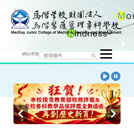
跳
到
主
要
Toggle
內
網站導覽
navigation
容
播
暫
放
停
上
下
一
一