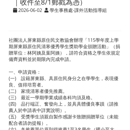
｜收件至8/1郵戳為憑）
2026-06-02
學生事務處-課外活動指導組
社團法人屏東縣原住民文教協會辦理「115學年度上學
期屏東縣原住民清寒優秀學生獎助學金頒贈活動」（捐
贈單位：林阿姨及葉阿姨），請符合資格之學生依規定
備齊資料並於期限內完成申請。
一、申請資格：
(一) 設籍屏東縣、具原住民身分之在學學生，表現優
良、值得培育者。
(二) 家境清寒者優先推薦。
(三) 最近一學期學業成績各科均須及格。
(四) 品行端正、奮發向上，並具具體優良事蹟（請推
薦人於申請表中詳實說明）。
(五) 受獎學生須親自製作感謝卡致贈捐贈單位（未能
配合者請勿提報）。
(六) 各推薦單位原則得推薦1至3名學生（國小至大