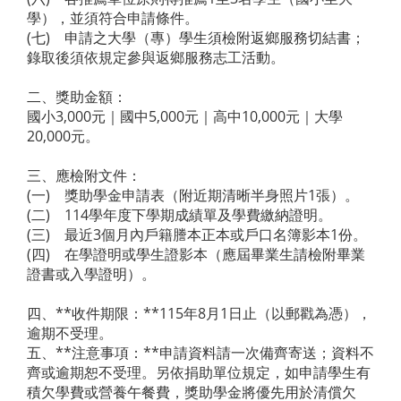
學），並須符合申請條件。
(七) 申請之大學（專）學生須檢附返鄉服務切結書；
錄取後須依規定參與返鄉服務志工活動。
二、獎助金額：
國小3,000元｜國中5,000元｜高中10,000元｜大學
20,000元。
三、應檢附文件：
(一) 獎助學金申請表（附近期清晰半身照片1張）。
(二) 114學年度下學期成績單及學費繳納證明。
(三) 最近3個月內戶籍謄本正本或戶口名簿影本1份。
(四) 在學證明或學生證影本（應屆畢業生請檢附畢業
證書或入學證明）。
四、**收件期限：**115年8月1日止（以郵戳為憑），
逾期不受理。
五、**注意事項：**申請資料請一次備齊寄送；資料不
齊或逾期恕不受理。另依捐助單位規定，如申請學生有
積欠學費或營養午餐費，獎助學金將優先用於清償欠