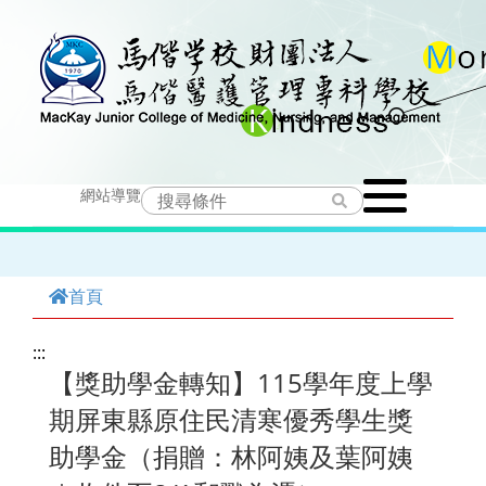
跳
到
主
要
Toggle
內
網站導覽
navigation
容
首頁
:::
【獎助學金轉知】115學年度上學
期屏東縣原住民清寒優秀學生獎
助學金（捐贈：林阿姨及葉阿姨