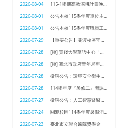
2026-08-04
115-1學期高教深耕計畫晚自習同學參加意願調查
2026-08-01
公告本校115學年度單位主管及行政支援名單
2026-08-01
公告本校115學年度職員工職務異動
2026-07-29
【重要公告】關渡校區守衛室拆除及物品限期清空通知
2026-07-28
[轉] 實踐大學華語中心「菁英語伴計畫」招募海報
2026-07-28
[轉] 臺北市政府青年局辦理「2026臺北青年外交學堂」簡章及海報
2026-07-28
徵聘公告：環境安全衛生組 辦事員/技佐
2026-07-28
114學年度『暑修二』開課㇐覽表
2026-07-27
徵聘公告：人工智慧暨醫療應用科 編制外專任教師
2026-07-24
關渡校區114學年度暑假消防設備測試時間
2026-07-23
臺北市立聯合醫院獎學金