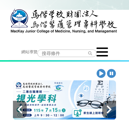
跳
到
主
要
Toggle
內
網站導覽
navigation
容
播
暫
放
停
上
下
一
一