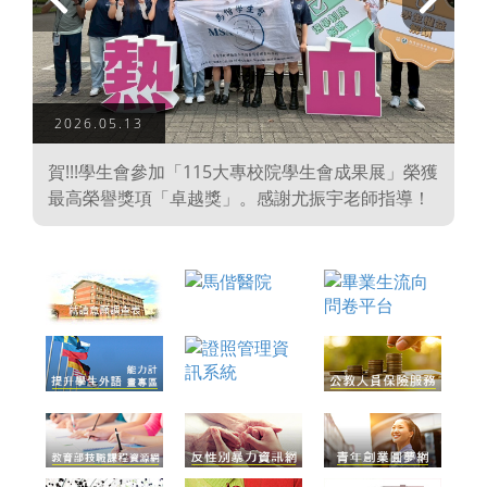
上
下
一
一
頁
頁
2026.05.13
學
賀!!!學生會參加「115大專校院學生會成果展」榮獲
、
最高榮譽獎項「卓越獎」。感謝尤振宇老師指導！