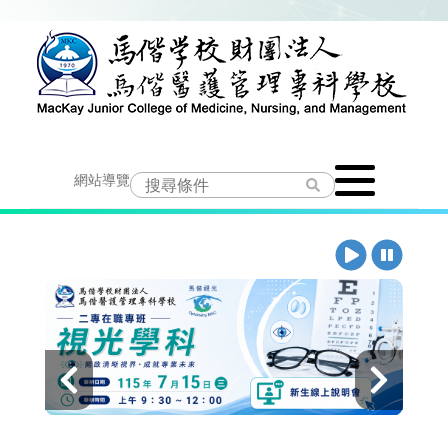
跳
到
主
要
Toggle
內
網站導覽
navigation
容
播
暫
放
停
上
下
一
一