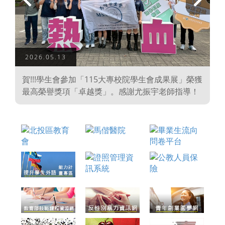
上
下
一
一
頁
頁
2026.05.13
學
賀!!!學生會參加「115大專校院學生會成果展」榮獲
、
最高榮譽獎項「卓越獎」。感謝尤振宇老師指導！