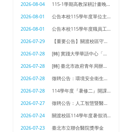
2026-08-04
115-1學期高教深耕計畫晚自習同學參加意願調查
2026-08-01
公告本校115學年度單位主管及行政支援名單
2026-08-01
公告本校115學年度職員工職務異動
2026-07-29
【重要公告】關渡校區守衛室拆除及物品限期清空通知
2026-07-28
[轉] 實踐大學華語中心「菁英語伴計畫」招募海報
2026-07-28
[轉] 臺北市政府青年局辦理「2026臺北青年外交學堂」簡章及海報
2026-07-28
徵聘公告：環境安全衛生組 辦事員/技佐
2026-07-28
114學年度『暑修二』開課㇐覽表
2026-07-27
徵聘公告：人工智慧暨醫療應用科 編制外專任教師
2026-07-24
關渡校區114學年度暑假消防設備測試時間
2026-07-23
臺北市立聯合醫院獎學金