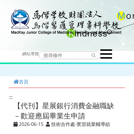
跳
到
主
要
Toggle
內
網站導覽
navigation
容
首頁
:::
【代刊】星展銀行消費金融職缺
－歡迎應屆畢業生申請
2026-06-15
技術合作處-實習就業輔導組