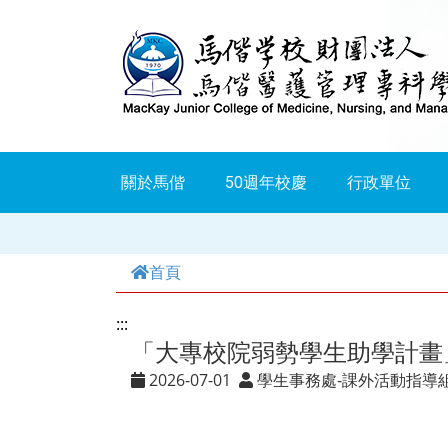
跳
到
主
要
內
關於馬偕
50週年校慶
行政單位
容
首頁
:::
「大專校院弱勢學生助學計畫
2026-07-01
學生事務處-課外活動指導