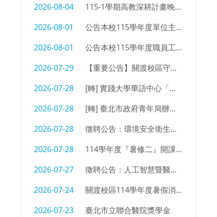
2026-08-04
115-1學期高教深耕計畫晚自習同學參加意願調查
2026-08-01
公告本校115學年度單位主管及行政支援名單
2026-08-01
公告本校115學年度職員工職務異動
2026-07-29
【重要公告】關渡校區守衛室拆除及物品限期清空通知
2026-07-28
[轉] 實踐大學華語中心「菁英語伴計畫」招募海報
2026-07-28
[轉] 臺北市政府青年局辦理「2026臺北青年外交學堂」簡章及海報
2026-07-28
徵聘公告：環境安全衛生組 辦事員/技佐
2026-07-28
114學年度『暑修二』開課㇐覽表
2026-07-27
徵聘公告：人工智慧暨醫療應用科 編制外專任教師
2026-07-24
關渡校區114學年度暑假消防設備測試時間
2026-07-23
臺北市立聯合醫院獎學金