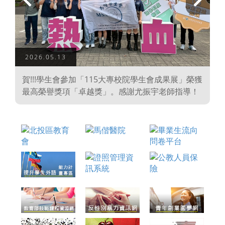
上
下
一
一
頁
頁
2026.05.13
學
賀!!!學生會參加「115大專校院學生會成果展」榮獲
、
最高榮譽獎項「卓越獎」。感謝尤振宇老師指導！