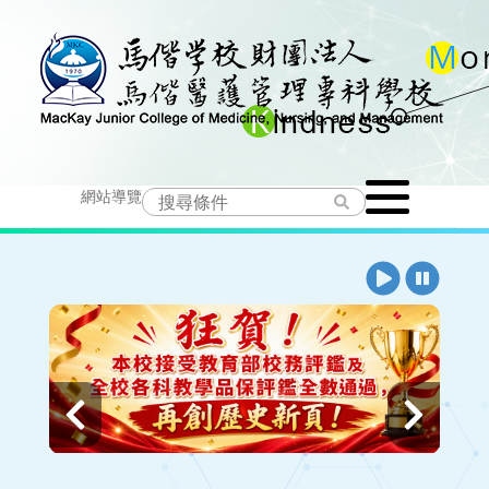
跳
到
主
要
Toggle
內
網站導覽
navigation
容
播
暫
放
停
上
下
一
一