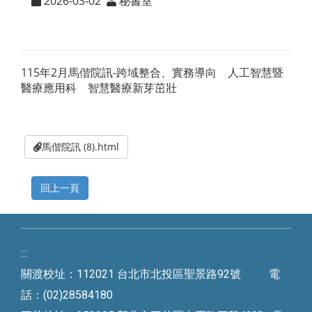
2026-03-02
秘書室
115年2月馬偕院訊-跨域整合、實務導向 人工智慧暨
醫療應用科 智慧醫療新芽茁壯
馬偕院訊 (8).html
:::
關渡校址：112021 台北市北投區聖景路92號 電
話：(02)28584180