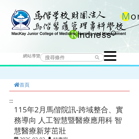
跳
到
主
要
Toggle
內
網站導覽
navigation
容
首頁
:::
115年2月馬偕院訊-跨域整合、實
務導向 人工智慧暨醫療應用科 智
慧醫療新芽茁壯