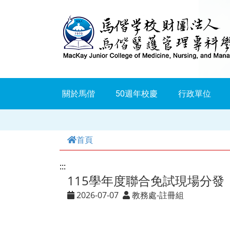
跳
到
主
要
內
關於馬偕
50週年校慶
行政單位
容
首頁
:::
115學年度聯合免試現場分
2026-07-07
教務處-註冊組