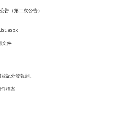
項公告（第二次公告）
st.aspx
所需文件：
場登記分發報到。
附件檔案