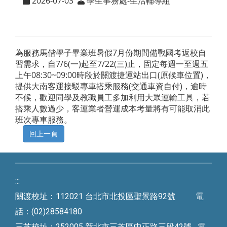
2026-07-03
學生事務處-生活輔導組
為服務馬偕學子畢業班暑假7月份期間備戰國考返校自
習需求，自7/6(一)起至7/22(三)止，固定每週一至週五
上午08:30~09:00時段於關渡捷運站出口(原候車位置)，
提供大南客運接駁專車搭乘服務(交通車資自付)，逾時
不候，歡迎同學及教職員工多加利用大眾運輸工具，若
搭乘人數過少，客運業者營運成本考量將有可能取消此
班次專車服務。
:::
關渡校址：112021 台北市北投區聖景路92號 電
話：(02)28584180
三芝校址：252005 新北市三芝區中正路三段42號 電