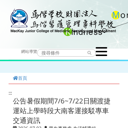
跳
到
主
要
Toggle
內
網站導覽
navigation
容
首頁
:::
公告暑假期間7/6~7/22日關渡捷
運站上學時段大南客運接駁專車
交通資訊