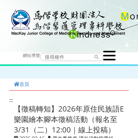
跳
到
主
要
Toggle
內
網站導覽
navigation
容
首頁
:::
【徵稿轉知】2026年原住民族語E
樂園繪本腳本徵稿活動（報名至
3/31（二）12:00｜線上投稿）