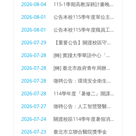
2026-08-04
115-1學期高教深耕計畫晚自習同學參加意願調查
2026-08-01
公告本校115學年度單位主管及行政支援名單
2026-08-01
公告本校115學年度職員工職務異動
2026-07-29
【重要公告】關渡校區守衛室拆除及物品限期清空通知
2026-07-28
[轉] 實踐大學華語中心「菁英語伴計畫」招募海報
2026-07-28
[轉] 臺北市政府青年局辦理「2026臺北青年外交學堂」簡章及海報
2026-07-28
徵聘公告：環境安全衛生組 辦事員/技佐
2026-07-28
114學年度『暑修二』開課㇐覽表
2026-07-27
徵聘公告：人工智慧暨醫療應用科 編制外專任教師
2026-07-24
關渡校區114學年度暑假消防設備測試時間
2026-07-23
臺北市立聯合醫院獎學金