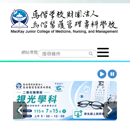
跳
到
主
要
Toggle
內
網站導覽
navigation
容
播
暫
放
停
上
下
一
一