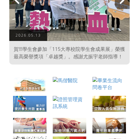
上
下
一
一
頁
頁
2026.05.13
學
賀!!!學生會參加「115大專校院學生會成果展」榮獲
、
最高榮譽獎項「卓越獎」。感謝尤振宇老師指導！