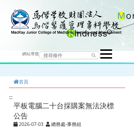
跳
到
主
要
Toggle
內
網站導覽
navigation
容
首頁
:::
平板電腦二十台採購案無法決標
公告
2026-07-03
總務處-事務組