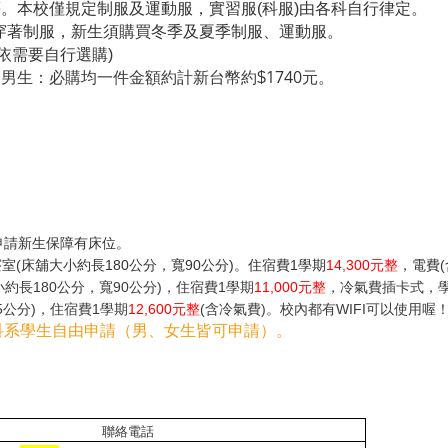
)等。本校僅規定制服及運動服，實習服(科服)由各科自行律定。
定穿著制服，新生須購買冬季及夏季制服、運動服。
依需要自行選購)
1740
。男生：必購均一件金額約計新台幣約$
元。
申請新生保障有床位。
間寢室(床舖大小約長180公分，寬90公分)。住宿費1學期
14,300元整
，電費
約長180公分，寬90公分)，住宿費1學期
11,000元整
，冷氣費插卡式，
5公分)，住宿費1學期
12,600元整
(含冷氣費)。校內都有WIFI可以使用喔
科系學生自由申請（男、女生皆可申請）。
聯絡電話