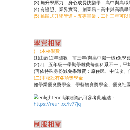
(3) 無升學壓力，身心成長快樂學－高中與高
(4) 有證照、業界實習、創業易－高中與高職
(5) 跳躍式升學管道－五專畢業，工作三年可
學費相關
(一)本校學費
(1)由於12年國教，前三年(與高中職一樣)免
(2)四、五年級一學期學雜費每個科系不一，平
(再依特殊身份減免學雜費：原住民、中低收、
(二)本校設有各項獎學金
如學業優良獎學金、學藝競賽獎學金、優良社
詳細資訊可參考此連結：
https://reurl.cc/lv77jq
制服相關