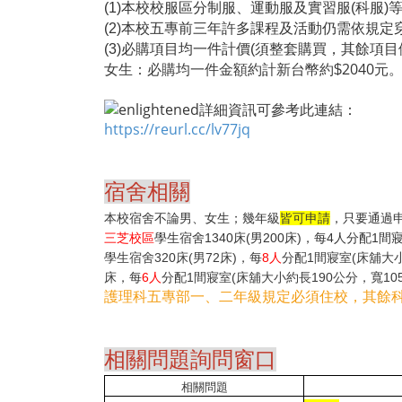
(1)本校校服區分制服、運動服及實習服(科服
(2)本校五專前三年許多課程及活動仍需依規
(3)必購項目均一件計價(須整套購買，其餘項目
2040
女生：必購均一件金額約計新台幣約$
元
詳細資訊可參考此連結：
https://reurl.cc/lv77jq
宿舍相關
本校宿舍
不論男、女生；幾年級
皆可申請
，只要通過
三芝校區
學生宿舍1340床(男200床)，每4人分配1
學生宿舍
320床(男72床)，每
8人
分配1間寢室(床舖大小
床，每
6人
分配1間寢室(床舖大小約長190公分，寬10
護理科五專部一、二年級規定必須住校，其餘
相關問題詢問窗口
相關問題