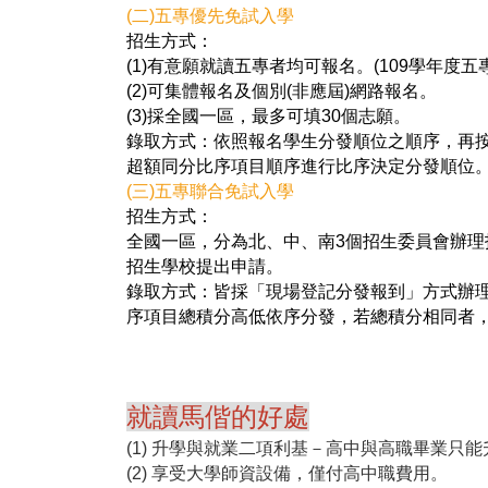
(二)五專優先免試入學
招生方式：
(1)有意願就讀五專者均可報名。(109學年度
(2)可集體報名及個別(非應屆)網路報名。
(3)採全國一區，最多可填30個志願。
錄取方式：依照報名學生分發順位之順序，再
超額同分比序項目順序進行比序決定分發順位
(三)五專聯合免試入學
招生方式：
全國一區，分為北、中、南3個招生委員會辦
招生學校提出申請。
錄取方式：皆採「現場登記分發報到」方式辦理
序項目總積分高低依序分發，若總積分相同者
就讀馬偕的好處
(1) 升學與就業二項利基－高中與高職畢業只
(2) 享受大學師資設備，僅付高中職費用。