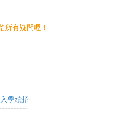
清楚所有疑問喔！
試入學續招
------------------