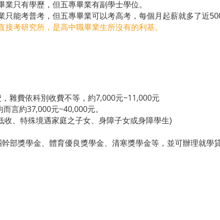
職畢業只有學歷，但五專畢業有副學士學位。
畢業只能考普考，但五專畢業可以考高考，每個月起薪就多了近50
以直接考研究所，是高中職畢業生所沒有的利基。
7,000元~11,000
學費，雜費依科別收費不等，約
元
37,000元~40,000
均而言約
元。
低收、特殊境遇家庭之子女、身障子女或身障學生)
團幹部獎學金、體育優良獎學金、清寒獎學金等，並可辦理就學