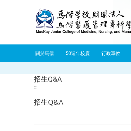
跳
到
主
要
內
關於馬偕
50週年校慶
行政單位
容
招生Q&A
:::
招生Q&A