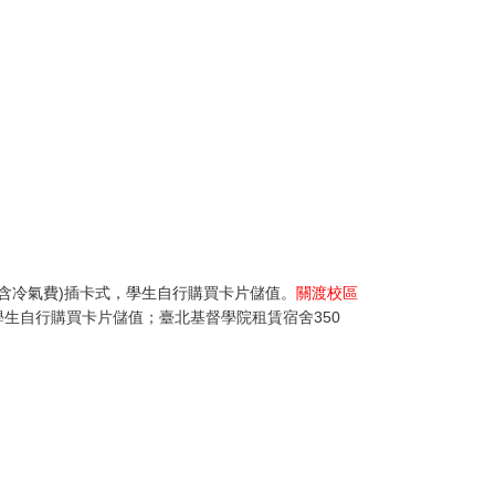
(含冷氣費)插卡式，學生自行購買卡片儲值
。
關渡校區
學生自行購買卡片儲值；
臺北基督學院
租賃宿舍350
！