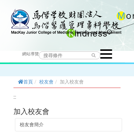
跳
到
主
要
Toggle
內
網站導覽
navigation
容
首頁
校友會
加入校友會
:::
加入校友會
校友會簡介