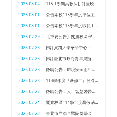
2026-08-04
115-1學期高教深耕計畫晚自習同學參加意願調查
2026-08-01
公告本校115學年度單位主管及行政支援名單
2026-08-01
公告本校115學年度職員工職務異動
2026-07-29
【重要公告】關渡校區守衛室拆除及物品限期清空通知
2026-07-28
[轉] 實踐大學華語中心「菁英語伴計畫」招募海報
2026-07-28
[轉] 臺北市政府青年局辦理「2026臺北青年外交學堂」簡章及海報
2026-07-28
徵聘公告：環境安全衛生組 辦事員/技佐
2026-07-28
114學年度『暑修二』開課㇐覽表
2026-07-27
徵聘公告：人工智慧暨醫療應用科 編制外專任教師
2026-07-24
關渡校區114學年度暑假消防設備測試時間
2026-07-23
臺北市立聯合醫院獎學金