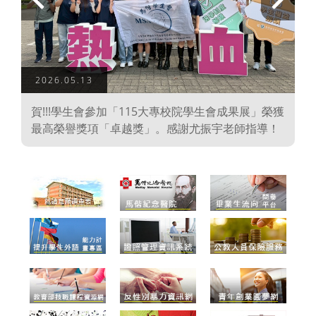
上
下
一
一
頁
頁
2026.05.13
學
賀!!!學生會參加「115大專校院學生會成果展」榮獲
、
最高榮譽獎項「卓越獎」。感謝尤振宇老師指導！