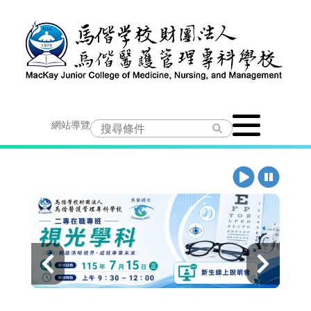
跳
到
主
要
Toggle
內
網站導覽
navigation
容
播
暫
放
停
上
下
一
一