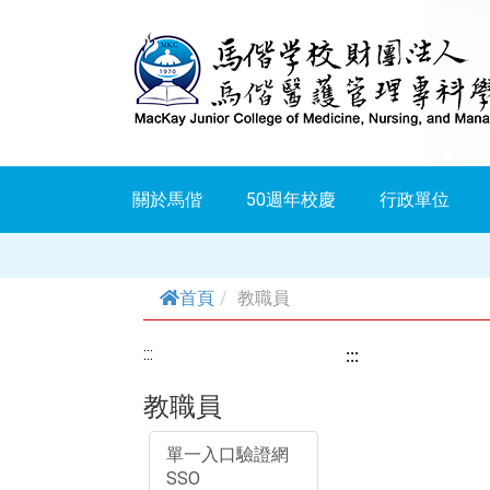
跳
到
主
要
內
關於馬偕
50週年校慶
行政單位
容
首頁
教職員
:::
:::
教職員
單一入口驗證網
SSO