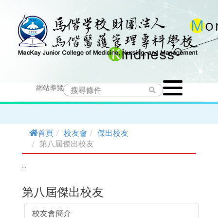
跳
到
主
要
Toggle
內
網站導覽
navigation
容
首頁
校友會
傑出校友
第八屆傑出校友
:::
第八屆傑出校友
校友會簡介