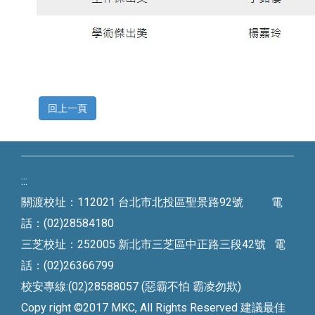
回上一頁
:::
關渡校址：112021 台北市北投區聖景路92號 電
話：(02)28584180
三芝校址：252005 新北市三芝區中正路三段42號 電
話：(02)26366799
校安專線:(02)28588057 (惡霸不怕 霸凌勿欺)
Copy right ©2017 MKC, All Rights Reserved 建議最佳