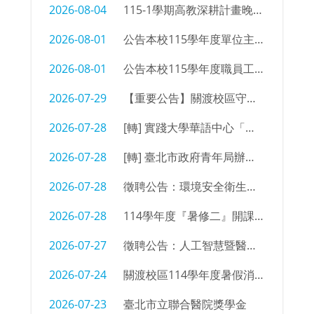
2026-08-04
115-1學期高教深耕計畫晚自習同學參加意願調查
2026-08-01
公告本校115學年度單位主管及行政支援名單
2026-08-01
公告本校115學年度職員工職務異動
2026-07-29
【重要公告】關渡校區守衛室拆除及物品限期清空通知
2026-07-28
[轉] 實踐大學華語中心「菁英語伴計畫」招募海報
2026-07-28
[轉] 臺北市政府青年局辦理「2026臺北青年外交學堂」簡章及海報
2026-07-28
徵聘公告：環境安全衛生組 辦事員/技佐
2026-07-28
114學年度『暑修二』開課㇐覽表
2026-07-27
徵聘公告：人工智慧暨醫療應用科 編制外專任教師
2026-07-24
關渡校區114學年度暑假消防設備測試時間
2026-07-23
臺北市立聯合醫院獎學金