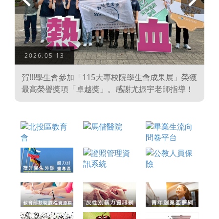
上
下
一
一
頁
頁
2026.05.13
學
賀!!!學生會參加「115大專校院學生會成果展」榮獲
、
最高榮譽獎項「卓越獎」。感謝尤振宇老師指導！