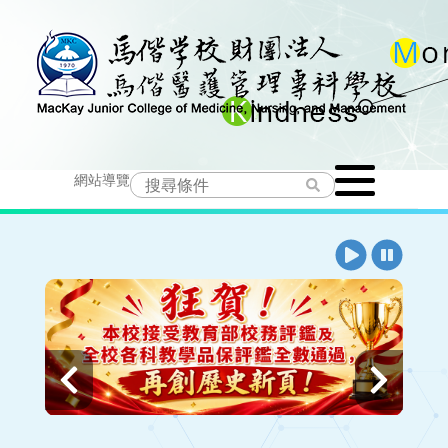
跳
到
主
要
Toggle
內
網站導覽
navigation
容
播
暫
放
停
上
下
一
一