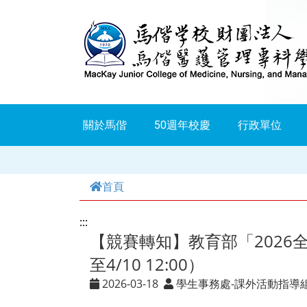
跳
到
主
要
內
關於馬偕
50週年校慶
行政單位
容
首頁
:::
【競賽轉知】教育部「2026
至4/10 12:00）
2026-03-18
學生事務處-課外活動指導