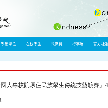
學術單位
在校學生
教職員
行事曆
官方社
全國大專校院原住民族學生傳統技藝競賽」4/2
組